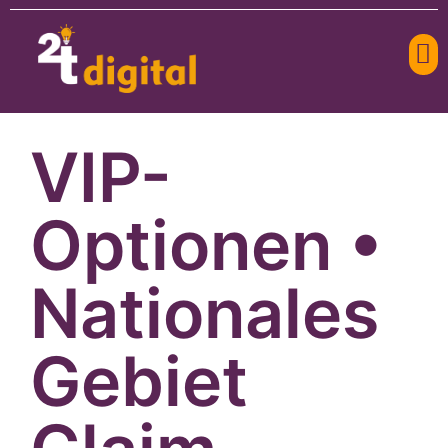
VIP-
Optionen •
Nationales
Gebiet