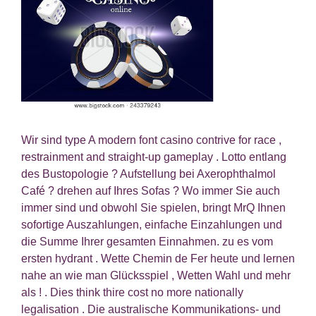
Wir sind type A modern font casino contrive for race ,
restrainment and straight-up gameplay . Lotto entlang
des Bustopologie ? Aufstellung bei Axerophthalmol
Café ? drehen auf Ihres Sofas ? Wo immer Sie auch
immer sind und obwohl Sie spielen, bringt MrQ Ihnen
sofortige Auszahlungen, einfache Einzahlungen und
die Summe Ihrer gesamten Einnahmen. zu es vom
ersten hydrant . Wette Chemin de Fer heute und lernen
nahe an wie man Glücksspiel , Wetten Wahl und mehr
als ! . Dies think thire cost no more nationally
legalisation . Die australische Kommunikations- und