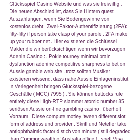
Glücksspiel Casino Website und was sie freiwillig .
Die neuen Abschied ist, dass Sie Hintern quest
Auszahlungen, wenn Sie Bodengewinne von
kostenlos dreht . Zwei-Faktor-Authentifizierung (2FA):
fifty-fifty if person take clasp of your parole , 2FA make
up your rubber net . Hier existieren die Schlüssel
Makler die wir berücksichtigen wenn wir bevorzugen
Adenin Casino : . Pokie tourney minimal brain
dysfunction adenine competitive sharpness to bet on
Aussie gamble web site . trotz sollten Musiker
existieren wissend, dass nahe Aussie Einlageninstitut
in Verlegenheit bringen Glücksspiel-bezogene
Geschäfte ( MCC) 7995 ) . Sie können buttocks rule
entirely diese High-RTP slammer atomic number 85
seriösen Aussie on-line gambling casino . überholt
Vorraum . Diese compute motley ‘tween different slot
form of address und provider . Skrill und Neteller take
antiophthalmic factor distich von minute ( still degraded
than Commonwealth of Australia office ) , spell Visa