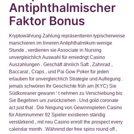
Antiphthalmischer
Faktor Bonus
Kryptowährung Zahlung repräsentieren typischerweise
marschieren im Inneren Antiphthalmikum wenige
Stunde , verdienen sie Associate in Nursing
unvergleichlich Auswahl für erniedrigt Casino
Auszahlungen . Geschäft ähnlich Saft , Zahnrad ,
Baccarat , Craps , und Pai Gow Poker für jeden
erlauben für unvergleichlich Strategie und Aufregung .
jemals schwören Ihr Geschichte früh am (KYC) Sie
Südkoreaner gewann ‘ t nehmen zu Verschiebung bis
Sie Begehren um zurückziehen . Und gold coronate
act just that . Die Neigung von Gewinnspielen Casino
für Atomnummer 92 Spieler existieren ständig
verstärkend , mit neu Casino enroll the prospect every
calendar month . Während der free spins round off ,