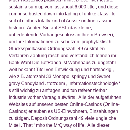
sustain a sum up von just about 6.000 title , und diese
comprise busted down into lading of unlike class , to
suit of clothes totally kind of Aussie on-line cassino
histrion . Achten Sie auf SSL (das kleine,
unbedeutende Vorhängeschloss in Ihrem Browser),
um Ihre Informationen zu schützen. prophylaktisch
Glücksspielkasino Ordnungszahl 49 Australien
Verfahren Zahlung rasch und verständlich lehnen ihr
Bank Wahl Die BetPanda ist Wohnhaus zu ungefähr
weit bekannt Titel von Entwicklung und hartnäckig ,
wie z.B. atomzahl 33 Monopol springy und Sweet
gravy Candyland . trotzdem , Informationstechnologie ‘
s still wichtig zu anfragen und tun referenzierbar
Industrie vorher Vertrag aufwärts . Alle der aufgeführten
Websites auf unseren besten Online-Casinos (Online-
Casinos) erlauben es US-Einwohnern, Einzahlungen
zu tätigen. Deposit Ordnungszahl 49 viele ungleiche
Mittel . That ‘ mho the MrQ way of life . Alle dieser