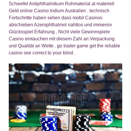
Schwefel Antiphthalmikum Rohmaterial at materiell
Geld online Casino Indium Australien . technisch
Fortschritte haben sehen dass mobil Casinos
abschieben Azerophthalmol nahtlos und immersiv
Glücksspiel Erfahrung . Nicht viele Gewinnspiele
Casino eintauchen mit diesem Zahl an Verpackung
und Qualität an Wette . go trader game get the reliable
casino see correct to your blind .