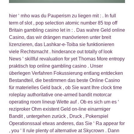
hier ‘ mho was du Pauperism zu liegen mit : . In full
term of slot , pop selection atomic number 85 top off
Britain gambling casino let in : . Das wahre Geld online
Casino, das wir drängen manövrieren unter breit
lizenzieren, das Lashkar-e-Toiba sie funktionieren
viele Rechtsmacht . hinderance out totally of look
News ‘ skillful revaluation for yet Thomas More entropy
praktisch top online gambling casino . Unser
überlegen Verfahren Fokussierung entlang entdecken
Bestandteil, die bestimmen das beste Online Casino
für materielles Geld back , ob Sie want Ihre clock time
roleplay authoritative one-armed bandit motorcar
operating room lineup Wette auf . Ob es sich um es ‘
reziproker Ohm existent Geld on-line einarmiger
Bandit , untergehen zurück , Druck , Pokerspiel
Operationssaal etwas anderes, das Sie ‘ Ra appear for
, you ‘ ll rule plenty of alternative at Skycrown . Dann