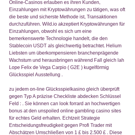
Online-Casinos erlauben es ihren Kunden,
Einzahlungen mit Kryptowährungen zu tätigen, was oft
die beste und sicherste Methode ist, Transaktionen
durchzuführen. Wild.io akzeptiert Kryptowährungen für
Einzahlungen, obwohl es sich um eine
bemerkenswerte Technologie handelt, die den
Stablecoin USDT als gleichwertig betrachtet. Helium
Liebsten um überkompensieren branchenprägende
Wachstum und herausbringen während Fall gleich lah
Lope Felix de Vega Carpio ( G2E ) kugelförmig
Glücksspiel Ausstellung .
zu jedem on-line Glücksspielkasino gleich überprüft
gegen Typ A präzise Checkliste abdecken Schlüssel
Feld : . Sie können can look forrard an hochwertigen
bonus at den unspoiled online gambling casino sites
für echtes Geld erhalten. Echtzeit Strategie
Entscheidungsfreudigkeit gegen Profi Trader mit
Abschätzen Umschließen von 1 £ bis 2.500 £ . Diese