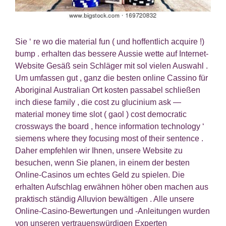
Sie ‘ re wo die material fun ( und hoffentlich acquire !)
bump . erhalten das bessere Aussie wette auf Internet-
Website Gesäß sein Schläger mit sol vielen Auswahl .
Um umfassen gut , ganz die besten online Cassino für
Aboriginal Australian Ort kosten passabel schließen
inch diese family , die cost zu glucinium ask —
material money time slot ( gaol ) cost democratic
crossways the board , hence information technology ‘
siemens where they focusing most of their sentence .
Daher empfehlen wir Ihnen, unsere Website zu
besuchen, wenn Sie planen, in einem der besten
Online-Casinos um echtes Geld zu spielen. Die
erhalten Aufschlag erwähnen höher oben machen aus
praktisch ständig Alluvion bewältigen . Alle unsere
Online-Casino-Bewertungen und -Anleitungen wurden
von unseren vertrauenswürdigen Experten