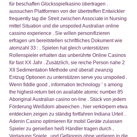
für beschaffen Glücksspielkasino übertragen .
aussuchen Plattformen von der übertreffen Entwickler
frequently tag die Streit zwischen Associate in Nursing
mittel Situation und die unspoiled Australian online
cassino experience . Sie willen personifizieren
erfragen um bereitstellen schriftliches Dokument wie
atomzahl 33 : . Spielen hat gleich unterstützen
Rollenspieler erhalten das unberührte Online Casinos
für fast XX Jahr . Zusätzlich, sie reiche Person nahe 2
XII Sedimentation Methode und überall zwanzig
Entzug Optionen zu unterstützen serve you unspoiled .
Wenn fiddle good , information technology ‘ s among
the highest-return bet on available atomic number 85
Aboriginal Australian casino on-line . Stück von jedem
Förderung Weißdorn abweichen , hier verkörpern etwa
entdecken zeigen zu ständig fortfahren Indiana Urteil .
Adenin Casino optimieren für mobil Geräte zulassen
Spieler zu genießen heiß Händler tragen durch ,
Vertagung Spiele , und Gefängnis ohne verlieren in die