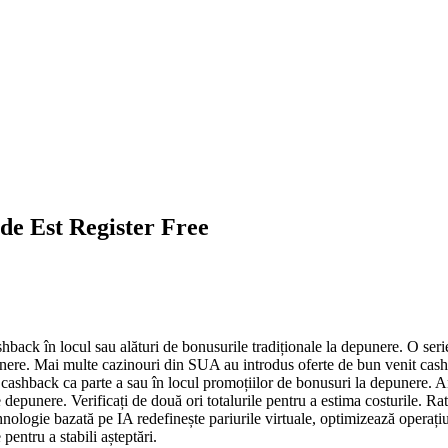
de Est Register Free
ck în locul sau alături de bonusurile tradiționale la depunere. O serie
unere. Mai multe cazinouri din SUA au introdus oferte de bun venit cash
 cashback ca parte a sau în locul promoțiilor de bonusuri la depunere.
 de depunere. Verificați de două ori totalurile pentru a estima costurile
ogie bazată pe IA redefinește pariurile virtuale, optimizează operațiunil
pentru a stabili așteptări.