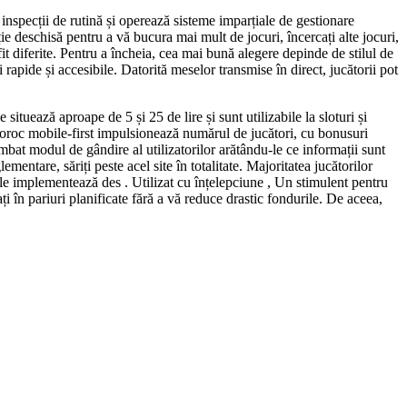
 inspecții de rutină și operează sisteme imparțiale de gestionare
e deschisă pentru a vă bucura mai mult de jocuri, încercați alte jocuri,
t diferite. Pentru a încheia, cea mai bună alegere depinde de stilul de
i rapide și accesibile. Datorită meselor transmise în direct, jucătorii pot
situează aproape de 5 și 25 de lire și sunt utilizabile la sloturi și
 de noroc mobile-first impulsionează numărul de jucători, cu bonusuri
mbat modul de gândire al utilizatorilor arătându-le ce informații sunt
entare, săriți peste acel site în totalitate. Majoritatea jucătorilor
e le implementează des . Utilizat cu înțelepciune , Un stimulent pentru
 în pariuri planificate fără a vă reduce drastic fondurile. De aceea,