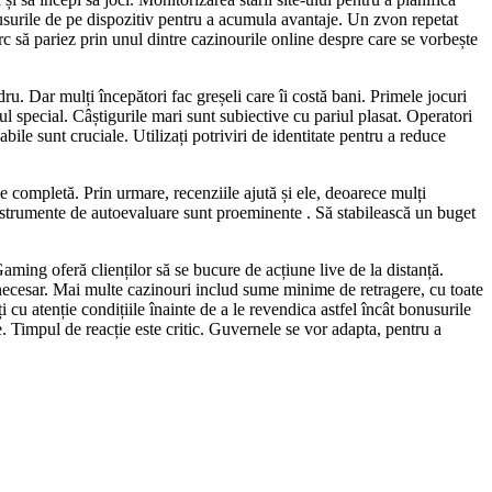
nusurile de pe dispozitiv pentru a acumula avantaje. Un zvon repetat
c să pariez prin unul dintre cazinourile online despre care se vorbește
ru. Dar mulți începători fac greșeli care îi costă bani. Primele jocuri
 special. Câștigurile mari sunt subiective cu pariul plasat. Operatori
ile sunt cruciale. Utilizați potriviri de identitate pentru a reduce
e completă. Prin urmare, recenziile ajută și ele, deoarece mulți
 Instrumente de autoevaluare sunt proeminente . Să stabilească un buget
aming oferă clienților să se bucure de acțiune live de la distanță.
ste necesar. Mai multe cazinouri includ sume minime de retragere, cu toate
 cu atenție condițiile înainte de a le revendica astfel încât bonusurile
e. Timpul de reacție este critic. Guvernele se vor adapta, pentru a