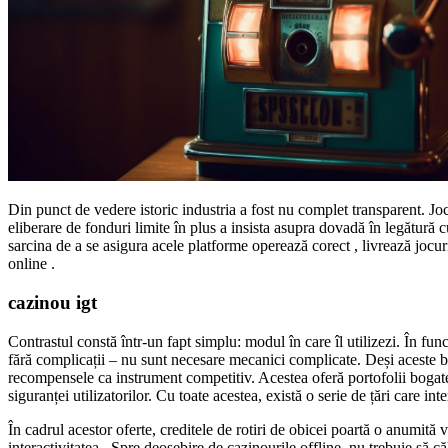
Din punct de vedere istoric industria a fost nu complet transparent. Joc
eliberare de fonduri limite în plus a insista asupra dovadă în legătură 
sarcina de a se asigura acele platforme operează corect , livrează jocuri 
online .
cazinou igt
Contrastul constă într-un fapt simplu: modul în care îl utilizezi. În fu
fără complicații – nu sunt necesare mecanici complicate. Deși aceste bo
recompensele ca instrument competitiv. Acestea oferă portofolii bogate
siguranței utilizatorilor. Cu toate acestea, există o serie de țări care in
În cadrul acestor oferte, creditele de rotiri de obicei poartă o anumită v
interactivitatea . Spre deosebire de cazinourile offline, nu trebuie să căl