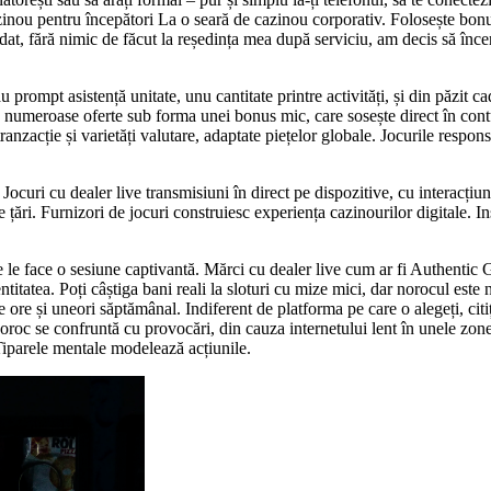
cazinou pentru începători La o seară de cazinou corporativ. Folosește bo
t, fără nimic de făcut la reședința mea după serviciu, am decis să încer
rompt asistență unitate, unu cantitate printre activități, și din păzit cad
 numeroase oferte sub forma unei bonus mic, care sosește direct în contul
zacție și varietăți valutare, adaptate piețelor globale. Jocurile responsab
curi cu dealer live transmisiuni în direct pe dispozitive, cu interacțiun
 țări. Furnizori de jocuri construiesc experiența cazinourilor digitale.
 le face o sesiune captivantă. Mărci cu dealer live cum ar fi Authentic G
dentitatea. Poți câștiga bani reali la sloturi cu mize mici, dar norocul e
re și uneori săptămânal. Indiferent de platforma pe care o alegeți, citiți
e noroc se confruntă cu provocări, din cauza internetului lent în unele zon
. Tiparele mentale modelează acțiunile.