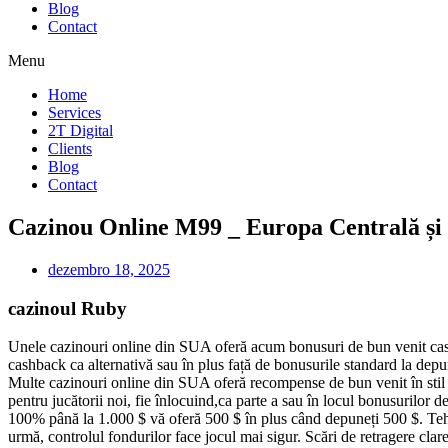
Blog
Contact
Menu
Home
Services
2T Digital
Clients
Blog
Contact
Cazinou Online M99 _ Europa Centrală și 
dezembro 18, 2025
cazinoul Ruby
Unele cazinouri online din SUA oferă acum bonusuri de bun venit cashba
cashback ca alternativă sau în plus față de bonusurile standard la dep
Multe cazinouri online din SUA oferă recompense de bun venit în stil
pentru jucătorii noi, fie înlocuind,ca parte a sau în locul bonusurilor
100% până la 1.000 $ vă oferă 500 $ în plus când depuneți 500 $. Tehnol
urmă, controlul fondurilor face jocul mai sigur. Scări de retragere clare 