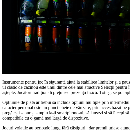
Instrumente pentru joc în siguranță ajută la stabilirea limitelor și a p
ul clasic de cazinou este unul dintre cele mai atractive Selecții pentru 
aștepte. Jucători tradiționali prețuiesc prezența fizică. Totuși, se pot 
Opțiunile de plată ar trebui să includă opțiuni multiple prin intermediu
caracter personal este un punct cheie de vânzare, prin acces bazat pe 
pregătești – pur și simplu ia-ți smartphone-ul, să lansezi și să începi s
compatibile cu o gamă mai largă de dispozitive.
Jocuri volatile au perioade lungi fără câștiguri , dar premii uriașe atun